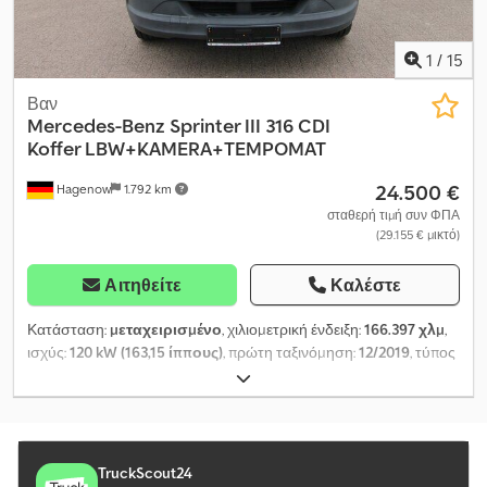
1
/
15
Βαν
Mercedes-Benz
Sprinter III 316 CDI
Koffer LBW+KAMERA+TEMPOMAT
24.500 €
Hagenow
1.792 km
σταθερή τιμή συν ΦΠΑ
(29.155 € μικτό)
Αιτηθείτε
Καλέστε
Κατάσταση:
μεταχειρισμένο
, χιλιομετρική ένδειξη:
166.397 χλμ
,
ισχύς:
120 kW (163,15 ίππους)
, πρώτη ταξινόμηση:
12/2019
, τύπος
καυσίμου:
ντίζελ
, κενό βάρος:
2.660 κιλ
, μέγιστο βάρος
φόρτωσης:
840 κιλ
, συνολικό βάρος:
3.500 κιλ
, μεταξόνιο:
4.325
χιλ.
, χρώμα:
λευκό
, τύπος μετάδοσης:
μηχανικός
, κατηγορία
εκπομπών:
Euro 6
, ανάρτηση:
άλλο
, αριθμός θέσεων:
3
, συνολικό
μήκος:
6.960 χιλ.
, μήκος χώρου φόρτωσης:
4.300 χιλ.
, πλάτος
TruckScout24