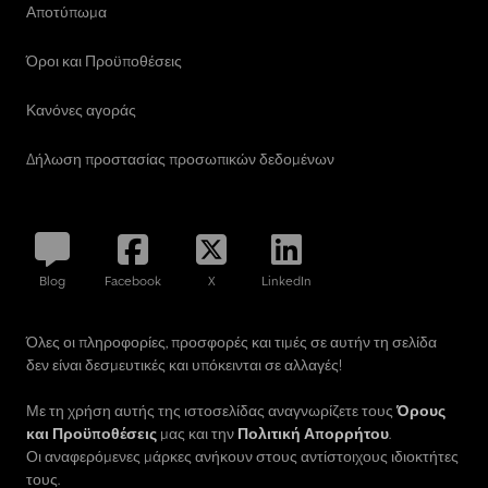
παροχές. Dsdpfxjzcd Uio Akujwa
Αποτύπωμα
Όροι και Προϋποθέσεις
Κανόνες αγοράς
Δήλωση προστασίας προσωπικών δεδομένων
Blog
Facebook
X
LinkedIn
Όλες οι πληροφορίες, προσφορές και τιμές σε αυτήν τη σελίδα
δεν είναι δεσμευτικές και υπόκεινται σε αλλαγές!
Με τη χρήση αυτής της ιστοσελίδας αναγνωρίζετε τους
Όρους
και Προϋποθέσεις
μας και την
Πολιτική Απορρήτου
.
Οι αναφερόμενες μάρκες ανήκουν στους αντίστοιχους ιδιοκτήτες
τους.