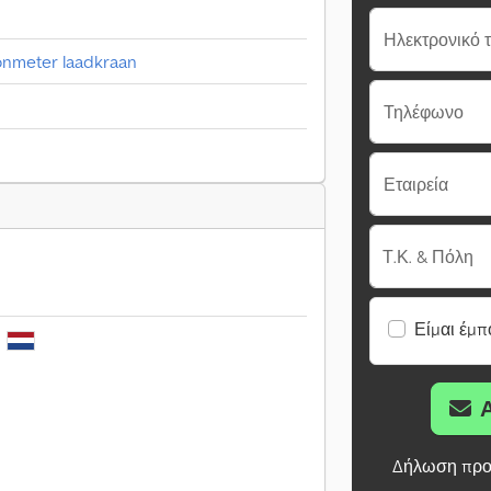
Ηλεκτρονικό 
onmeter laadkraan
Τηλέφωνο
Εταιρεία
Τ.Κ. & Πόλη
Είμαι έμπ
ς
Δήλωση προ