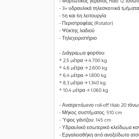
- Φορτωτικός γερανός Hiab 12 τόνων
- 3× υδραυλικά τηλεσκοπικά τμήματα
- 5η και 6η λειτουργία
- Περιστροφέας (Rotator)
- Ψύκτης λαδιού
- Τηλεχειριστήριο
- Διάγραμμα φορτίου:
* 2,5 μέτρα → 4.700 kg
* 4,6 μέτρα → 2.600 kg
* 6,4 μέτρα → 1.800 kg
* 8,3 μέτρα → 1.340 kg
* 10,4 μέτρα → 1.060 kg
- Ανατρεπόμενο roll-off Hiab 20 τόν
- Μήκος συστήματος: 510 cm
- Ύψος γάντζου: 145 cm
- Υδραυλικό εσωτερικό κλείδωμα κο
- Εργαλειοθήκη από ανοξείδωτο ατσ