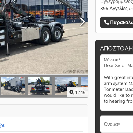
Εγγεγραμμένος
895 Αγγελίες on
Παρακαλώ
ΑΠΟΣΤΟΛΉ
Μήνυμα*
1
/
15
Όνομα*
ζου