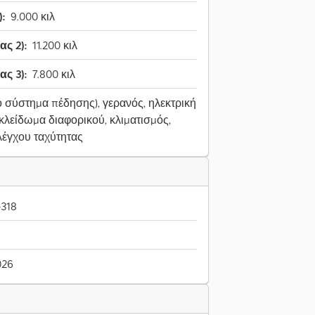
:
9.000 κιλ
ς 2):
11.200 κιλ
ς 3):
7.800 κιλ
ό σύστημα πέδησης), γερανός, ηλεκτρική
λείδωμα διαφορικού, κλιματισμός,
λέγχου ταχύτητας
-318
026