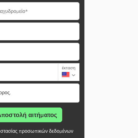
ταχυδρομείο*
έκταση
ορος.
Αποστολή αιτήματος
στασίας προσωπικών δεδομένων