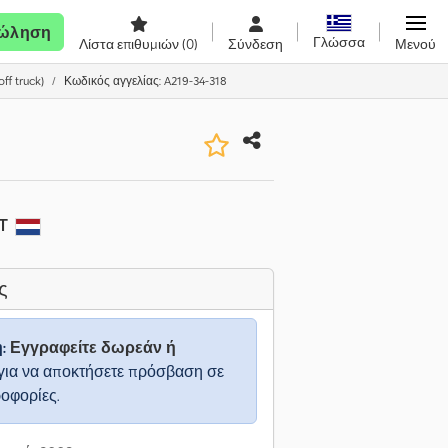
ώληση
Γλώσσα
Λίστα επιθυμιών
(0)
Σύνδεση
Μενού
f truck)
Κωδικός αγγελίας: A219-34-318
ST
ς
η:
Εγγραφείτε δωρεάν ή
για να αποκτήσετε πρόσβαση σε
ροφορίες.