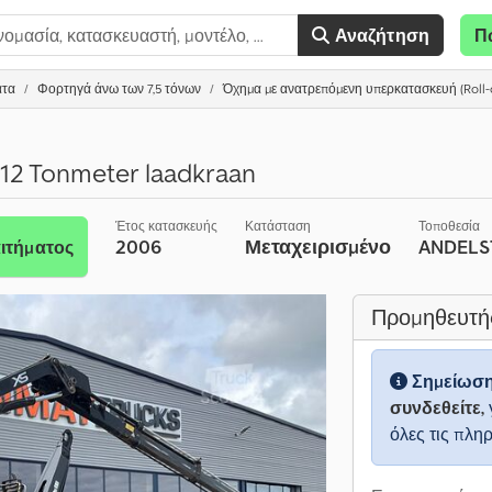
Αναζήτηση
Π
ατα
Φορτηγά άνω των 7,5 τόνων
Όχημα με ανατρεπόμενη υπερκατασκευή (Roll-of
12 Tonmeter laadkraan
Έτος κατασκευής
Κατάσταση
Τοποθεσία
2006
Μεταχειρισμένο
ANDEL
ιτήματος
Προμηθευτή
Σημείωσ
συνδεθείτε,
όλες τις πλη