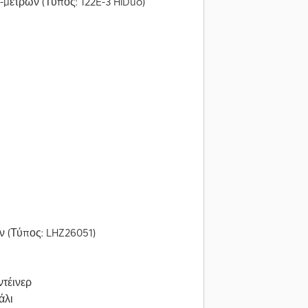
-μέτρων (Τύπος: 122E-3 HiDuo)
ων (Τύπος: LHZ26051)
ντέινερ
άλι