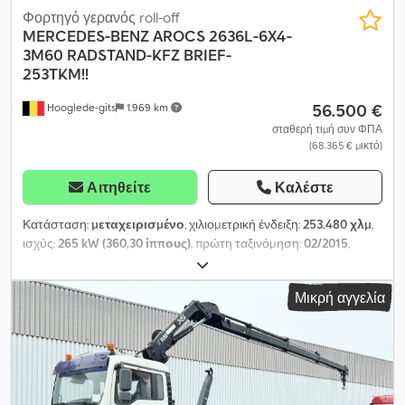
Φορτηγό γερανός roll-off
MERCEDES-BENZ
AROCS 2636L-6X4-
3M60 RADSTAND-KFZ BRIEF-
253TKM!!
56.500 €
Hooglede-gits
1.969 km
σταθερή τιμή συν ΦΠΑ
(68.365 € μικτό)
Αιτηθείτε
Καλέστε
Κατάσταση:
μεταχειρισμένο
, χιλιομετρική ένδειξη:
253.480 χλμ
,
ισχύς:
265 kW (360,30 ίππους)
, πρώτη ταξινόμηση:
02/2015
,
τύπος καυσίμου:
ντίζελ
, συνολικό βάρος:
26.000 κιλ
, διάταξη
αξόνων:
3 άξονες
, χρώμα:
πορτοκαλί
, τύπος μετάδοσης:
Μικρή αγγελία
αυτόματο
, κατηγορία εκπομπών:
Euro 6
, Εξοπλισμός:
ABS,
ηλεκτρονικό πρόγραμμα ευστάθειας (ESP), κλιματισμός
,
AROCS – ΓΕΡΜΑΝΙΚΟ ΠΙΣΤΟΠΟΙΗΤΙΚΟ ΟΧΗΜΑΤΟΣ, 6X4,
ΠΝΕΥΜΑΤΙΚΗ ΑΝΑΡΤΗΣΗ ΣΤΟΥΣ ΠΙΣΩ ΑΞΟΝΕΣ,
ΑΝΤΙΑΝΗΛΙΑΚΟ, ΦΩΤΑ ΠΕΡΙΜΕΤΡΙΚΗΣ ΣΗΜΑΝΣΗΣ,
ΜΕΤΑΞΟΝΙΟΣ ΑΠΟΣΤΑΣΗ 3,60 Μ., ΗΛΕΚΤΡΙΚΑ ΠΑΡΑΘΥΡΑ/