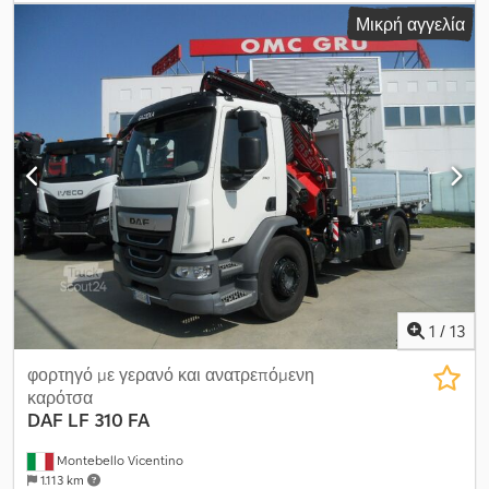
χώρου φόρτωσης:
600 χιλ.
, χιλιομετρική ένδειξη:
1.001 χλμ
,
Μικρή αγγελία
πρώτη ταξινόμηση:
01/1999
, τύπος μετάδοσης:
άλλο
, καμπίνα
οδηγού:
άλλο
, Τοποθεσία οχήματος: Bovenden, χαλύβδινη
υπερκατασκευή, καταπακτή. Υπερκατασκευή: αστικός κοντέινερ
τύπου City για ανύψωση με ανακλινόμενη καταπακτή, περίπου 5
m³, έτος κατασκευής άγνωστο καθώς δεν υπάρχει πινακίδα
τύπου. Εσωτερικός κοντέινερ. ΟΙ ΠΛΗΡΟΦΟΡΙΕΣ ΓΙΑ ΤΟΝ
ΕΞΟΠΛΙΣΜΟ ΔΕΝ ΕΧΟΥΝ ΕΓΓΥΗΣΗ, Επιφύλαξη για αλλαγές,
ενδιάμεση πώληση και λάθη! Csdpfx Aqey U N Nksworf
1
/
13
φορτηγό με γερανό και ανατρεπόμενη
καρότσα
DAF
LF 310 FA
Montebello Vicentino
1.113 km