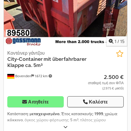
1
/
15
Κοντέινερ γάντζου
City-Container mit überfahrbarer
Klappe ca. 5m³
2.500 €
Bovenden
1.672 km
σταθερή τιμή συν ΦΠΑ
(2.975 € μικτό)
Αιτηθείτε
Καλέστε
Κατάσταση:
μεταχειρισμένο
, Έτος κατασκευής:
1999
, χρώμα:
κόκκινο
, όγκος χώρου φόρτωσης:
5 m³
, πλάτος χώρου
φόρτωσης:
1.700 χιλ.
, μήκος χώρου φόρτωσης:
4.500 χιλ.
, ύψος