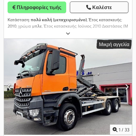
Πληροφορίες τιμής
Καλέστε
Κατάσταση:
πολύ καλή (μεταχειρισμένο)
, Έτος κατασκευής:
2010
, χρώμα:
μπλε
, Έτος κατασκευής: Ιούνιος 2010 Διαστάσεις (Μ
x Π): 635 x 250 εκ. Σήμανση CE: ναι Τεχνική κατάσταση: πολύ καλή
Οπτική κατάσταση: πολύ καλή ΦΠΑ/Φορολόγηση διαφοράς:
Μικρή αγγελία
Εκπιπτόμενος ΦΠΑ Γερανός ανύψωσης με κάδο + HIAB 244-8
HIAB 244-E8 8 φορές υδραυλικά εκτεινόμενος Τηλεχειριστήριο
Υδραυλικό βαρούλκο Μέγιστη φέρουσα ικανότητα: 8100 kg
Μέγιστο ύψος εργασίας: 23 m Μέγιστη φέρουσα ικανότητα στα
20,9 m: 480 kg Credpfx Aozcxbdsqwof Βάση στήριξης Roider
Διαστάσεις κάτω: 470 cm πλάτος x 247 cm Αφαιρούμενα πλαϊνά
από αλουμίνιο Συνολικό μήκος συμπεριλαμβανομένου του
γερανού: 635 cm
1
/
33