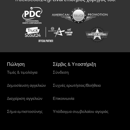
την καμπίνα Εσωτερικό Εσωτερικό: γκρι Ιστορικό Αριθμός
ιδιοκτητών: 1 Κατάσταση Τεχνική κατάσταση: καλή Οπτική
κατάσταση: καλή Cjdpfsxg Hdtex Aqwerf Αριθμός κλειδιών: 1
Ασφάλεια προϊόντος Κατασκευαστής: Dani Autobedrijven B.V.
Ootmarsumseweg 110 7665SE ALBERGEN, NL
Πώληση
Σέρβις & Υποστήριξη
Τιμές & τιμολόγια
Σύνδεση
Δημοσίευση αγγελιών
Συχνές ερωτήσεις/Βοήθεια
Διαχείριση αγγελιών
Επικοινωνία
Σήμα εμπιστοσύνης
Υπόδειγμα συμβολαίου αγοράς