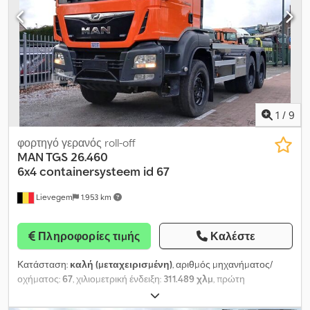
ενδιάμεση πώληση και λάθη επιφυλάσσονται! Cjdsy Spx Topfx
Aqwjrf
1
/
9
φορτηγό γερανός roll-off
MAN TGS 26.460
6x4
containersysteem id 67
Lievegem
1.953 km
Πληροφορίες τιμής
Καλέστε
Κατάσταση:
καλή (μεταχειρισμένη)
, αριθμός μηχανήματος/
οχήματος:
67
, χιλιομετρική ένδειξη:
311.489 χλμ
, πρώτη
ταξινόμηση:
01/2019
, τύπος καυσίμου:
ντίζελ
, διάταξη αξόνων:
6x4
, καύσιμο:
ντίζελ
, κατηγορία εκπομπών:
Euro 6
, Έτος