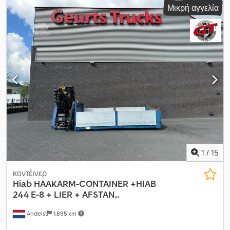
Μικρή αγγελία
κατασκευής:
2019
, Μάρκα: M.A.N. Τύπος: TGS 26.460 6x4 Έτος
κατασκευής: 2019 Euro 6 Χιλιόμετρα: 311.489 Αυτόματο κιβώτιο
ταχυτήτων ID αρ. 67 Crodpfx Aqsyuiu Sjwsf
1
/
15
κοντέινερ
Hiab
HAAKARM-CONTAINER +HIAB
244 E-8 + LIER + AFSTAN...
Andelst
1.895 km