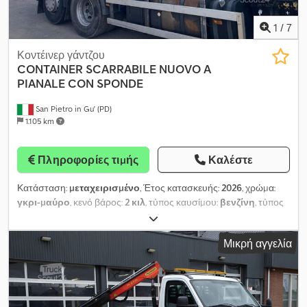
1
/
7
Κοντέινερ γάντζου
CONTAINER SCARRABILE NUOVO A
PIANALE CON SPONDE
San Pietro in Gu' (PD)
1.105 km
Πληροφορίες τιμής
Καλέστε
Κατάσταση:
μεταχειρισμένο
, Έτος κατασκευής:
2026
, χρώμα:
γκρι-μαύρο
, κενό βάρος:
2 κιλ
, τύπος καυσίμου:
βενζίνη
, τύπος
μετάδοσης:
μηχανικός
, TITLE: NEW FLATBED CONTAINER WITH
TWO SIDE BOARDS PER SIDE IN TR5 AND REAR BOARD WITH
Μικρή αγγελία
DOUBLE-ACTION (SWING AND TIPPING) AND 1.10 M CRANE
CLEARANCE, FLOOR SUPPORTED ON 200 MM BEAMS, NO. 2
FRONT HYDRAULIC LOCKING CYLINDERS. REF: 24-N-39 TYPE:
Flatbed with TR5 C side boards NEW: Yes LID: No OPENING: Rear
and side 2+2 DIMENSIONS OVERALL EXTERNAL LENGTH: 6.20 m