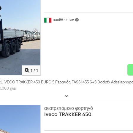
Trani
521 km
Ζητήστε περισσότερες φωτογραφ
1
/
1
L IVECO TRAKKER 450 EURO 5 Γερανός FASSI 455 6+3 Dodpfx Adsziapnsp
0.000 χλμ
ανατρεπόμενο φορτηγό
Iveco
TRAKKER 450