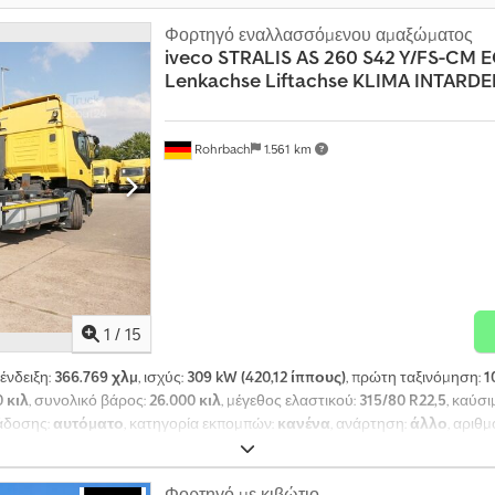
Φορτηγό εναλλασσόμενου αμαξώματος
iveco
STRALIS AS 260 S42 Y/FS-CM 
Lenkachse Liftachse KLIMA INTARD
Rohrbach
1.561 km
1
/
15
 ένδειξη:
366.769 χλμ
, ισχύς:
309 kW (420,12 ίππους)
, πρώτη ταξινόμηση:
1
0 κιλ
, συνολικό βάρος:
26.000 κιλ
, μέγεθος ελαστικού:
315/80 R22,5
, καύσι
τάδοσης:
αυτόματο
, κατηγορία εκπομπών:
κανένα
, ανάρτηση:
άλλο
, αριθ
4.000 χιλ.
, αριθμός κρεβατιών:
1
, Εξοπλισμός:
ABS, κλιματισμός, σύνδε
του οχήματος
, Αλλάζει μέχρι τη 2η ταχύτητα. Το μεταχειρισμένο Iveco STR
ικό για επαγγελματίες στους τομείς της γεωργίας και των εξαγωγών. Με 
Φορτηγό με κιβώτιο