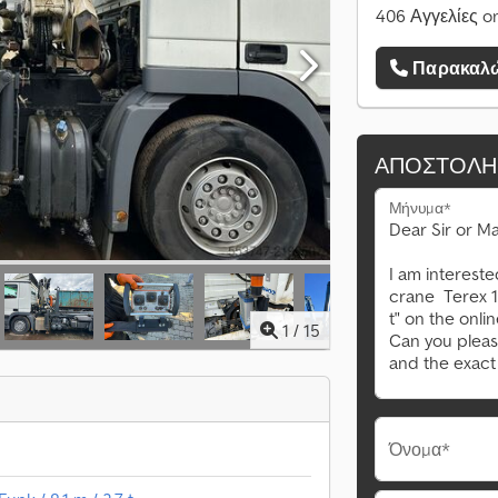
406 Αγγελίες on
Παρακαλώ
ΑΠΟΣΤΟΛΉ
Μήνυμα*
1
/
15
Όνομα*