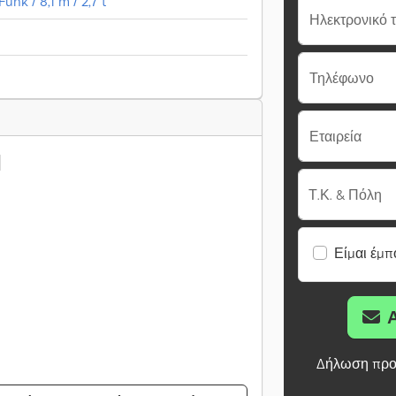
unk / 8,1 m / 2,7 t
Ηλεκτρονικό 
Τηλέφωνο
Εταιρεία
Τ.Κ. & Πόλη
Είμαι έμπ
Δήλωση προ