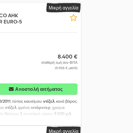
Μικρή αγγελία
ECO AHK
ER EURO-5
8.400 €
σταθερή τιμή συν ΦΠΑ
(9.996 € μικτό)
Αποστολή αιτήματος
0/2011
, τύπος καυσίμου:
ντίζελ
, κενό βάρος:
μο:
ντίζελ
, φρένα:
ιντάρντερ
, χρώμα:
μός θέσεων:
2
, συνολικό μήκος:
9.500 χιλ.
,
σμος ρυμουλκούμενου, σύστημα
ALIS AS 260 S42 είναι ένα αξιόπιστο
Μικρή αγγελία
έναν ισχυρό κινητήρα 309 kW (420 ίππων)