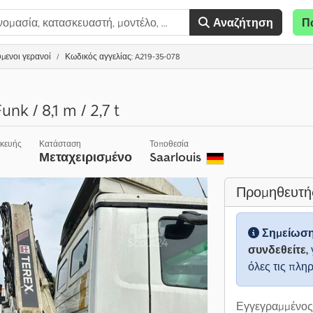
Αναζήτηση
Π
μενοι γερανοί
Κωδικός αγγελίας: A219-35-078
unk / 8,1 m / 2,7 t
σκευής
Κατάσταση
Τοποθεσία
Μεταχειρισμένο
Saarlouis
Προμηθευτή
Σημείωσ
συνδεθείτε,
όλες τις πλη
Εγγεγραμμένος