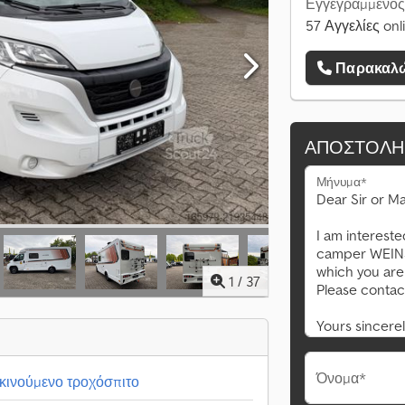
Εγγεγραμμένος
57 Αγγελίες onl
Παρακαλώ
ΑΠΟΣΤΟΛΉ
Μήνυμα*
1
/
37
Όνομα*
ινούμενο τροχόσπιτο