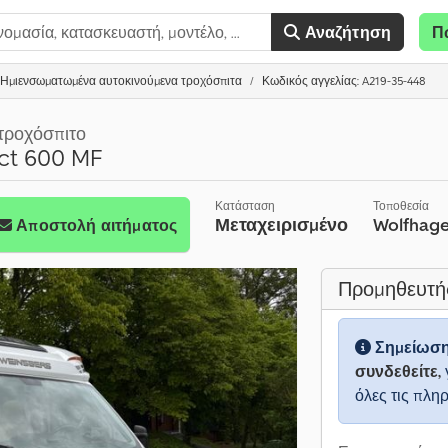
Αναζήτηση
Π
Ημιενσωματωμένα αυτοκινούμενα τροχόσπιτα
Κωδικός αγγελίας: A219-35-448
τροχόσπιτο
t 600 MF
Κατάσταση
Τοποθεσία
Μεταχειρισμένο
Wolfhage
Αποστολή αιτήματος
Προμηθευτή
Σημείωσ
συνδεθείτε,
όλες τις πλη