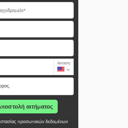
ταχυδρομείο*
έκταση
ορος.
Αποστολή αιτήματος
στασίας προσωπικών δεδομένων