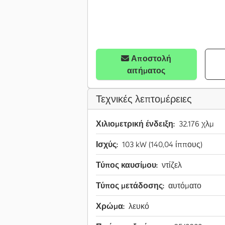
Αποστολή
αιτήματος
Τεχνικές λεπτομέρειες
Χιλιομετρική ένδειξη:
32.176 χλμ
Ισχύς:
103 kW (140,04 ίππους)
Τύπος καυσίμου:
ντίζελ
Τύπος μετάδοσης:
αυτόματο
Χρώμα:
λευκό