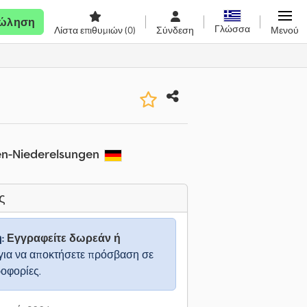
ώληση
Γλώσσα
Λίστα επιθυμιών
(0)
Σύνδεση
Μενού
n-Niederelsungen
ς
η:
Εγγραφείτε δωρεάν ή
για να αποκτήσετε πρόσβαση σε
ροφορίες.