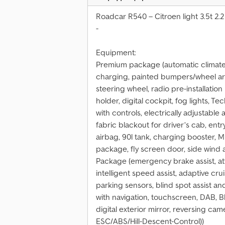
Roadcar R540 – Citroen light 3.5t 2.
-
Equipment:
Premium package (automatic climate c
charging, painted bumpers/wheel arch
steering wheel, radio pre-installatio
holder, digital cockpit, fog lights, 
with controls, electrically adjustabl
fabric blackout for driver’s cab, ent
airbag, 90l tank, charging booster, M
package, fly screen door, side wind ass
Package (emergency brake assist, atte
intelligent speed assist, adaptive cr
parking sensors, blind spot assist and
with navigation, touchscreen, DAB, Blu
digital exterior mirror, reversing cam
ESC/ABS/Hill-Descent-Control))