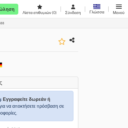
ώληση
Γλώσσα
Λίστα επιθυμιών
(0)
Σύνδεση
Μενού
488
ς
η:
Εγγραφείτε δωρεάν ή
για να αποκτήσετε πρόσβαση σε
ροφορίες.