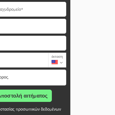
ταχυδρομείο*
έκταση
ορος.
Αποστολή αιτήματος
στασίας προσωπικών δεδομένων