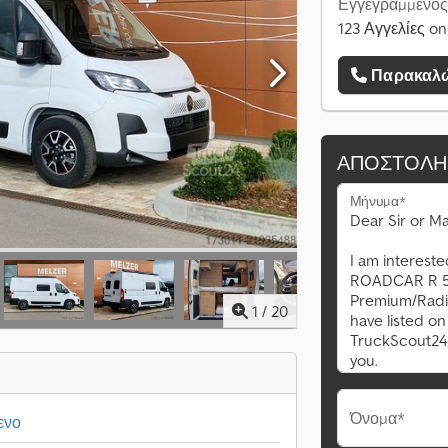
Εγγεγραμμένος
123 Αγγελίες on
Παρακαλώ
ΑΠΟΣΤΟΛΉ
Μήνυμα*
1
/
20
Όνομα*
ενο