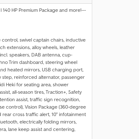
2 l 140 HP Premium Package and more!---
ontrol, swivel captain chairs, inductive
 extensions, alloy wheels, leather
n incl. speakers, DAB antenna, cup-
Techno Trim dashboard, steering wheel
e and heated mirrors, USB charging port,
ry step, reinforced alternator, passenger
idi Heki for seating area, shower
ist, all-season tires, Traction+, Safety
ntion assist, traffic sign recognition,
uise control), Vision Package (360-degree
 rear cross traffic alert, 10" infotainment
etooth, electrically folding mirrors,
era, lane keep assist and centering,