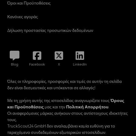
package (3x USB / 2x 230V sockets) * Truma Combi 6 D+E heating
Όροι και Προϋποθέσεις
incl. altitude kit (diesel/electric operation) * Compressor
refrigerator 84L * Dometic S7P frame window, passenger side
Κανόνες αγοράς
rear * Extension rails in rear garage * Additional heating for waste
water tank and pipes * Cab carpet * Paint finish "Obsidian Black
Δήλωση προστασίας προσωπικών δεδομένων
Metallic" * Design line “Cherry Style II” * Upholstery textile-leather
combination “Davos” Manufacturer's list price incl. 19% VAT:
€142,155. Our price includes pre-delivery inspection, shipping,
documents, and handover inspection. The Malibu Genius
Blog
Facebook
X
LinkedIn
Όλες οι πληροφορίες, προσφορές και τιμές σε αυτήν τη σελίδα
δεν είναι δεσμευτικές και υπόκεινται σε αλλαγές!
Με τη χρήση αυτής της ιστοσελίδας αναγνωρίζετε τους
Όρους
και Προϋποθέσεις
μας και την
Πολιτική Απορρήτου
.
Οι αναφερόμενες μάρκες ανήκουν στους αντίστοιχους ιδιοκτήτες
τους.
TruckScout24 GmbH δεν αναλαμβάνει καμία ευθύνη για το
περιεχόμενο συνδεδεμένων εξωτερικών ιστοσελίδων.