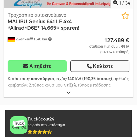
1
/
34
Τροχόσπιτο αυτοκινούμενο
MALIBU
Genius 641 LE 4x4
*Allrad*D6E* 14.665¤ sparen!
127.489 €
Zwenkau
1.540 km
σταθερή τιμή συμπ. ΦΠΑ
(107.134 € καθαρό)
Αιτηθείτε
Καλέστε
Κατάσταση:
καινούργιο
, ισχύς:
140 kW (190,35 ίππους)
, αριθμός
κρεβατιών:
2
, τύπος καυσίμου:
ντίζελ
, τύπος μετάδοσης:
αυτόματο
, χρώμα:
μαύρο
, συνολικό μήκος:
6.410 χιλ.
, συνολικό
πλάτος:
2.020 χιλ.
, συνολικό ύψος:
2.780 χιλ.
, διάταξη αξόνων:
2
άξονες
, συνολικό βάρος:
4.100 κιλ
, Έτος κατασκευής:
2025
,
Εξοπλισμός:
ABS, ηλεκτρονικό πρόγραμμα ευστάθειας (ESP),
κεντρικό κλείδωμα, κλιματισμός, μπάνιο, σύστημα
TruckScout24
θέρμανσης στάθμευσης, σύστημα πλοήγησης,
Δωρεάν στο κατάστημα
τετρακίνηση, φίλτρο αιθάλης
, Malibu Genius 641 LE 4x4 with
All-Wheel Drive ---- Save €14,665 now when purchasing this