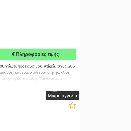
Πληροφορίες τιμής
00 χιλ.
, τύπος καυσίμου:
ντίζελ
, ισχύς:
265
 λίπανση, κάμερα, σταθεροποιητής, κλίση
ειτουργική κατάσταση. Φαίνεται σαν
σσότερες πληροφορίες = Κιβώτιο ταχυτήτων
5.000 kg Ύψος κατασκευής: 470 cm
Μικρή αγγελία
μπρός ελαστικών: 40 - 60% Κατάσταση
nn για περισσότερες πληροφορίες.