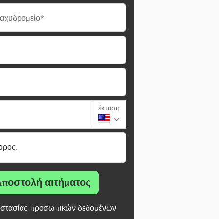
ταχυδρομείο*
έκταση
ορος.
Αποστολή αιτήματος
στασίας προσωπικών δεδομένων