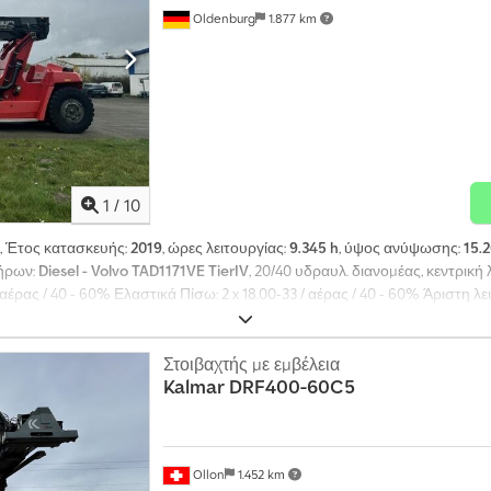
Oldenburg
1.877 km
1
/
10
, Έτος κατασκευής:
2019
, ώρες λειτουργίας:
9.345 h
, ύψος ανύψωσης:
15.2
τήρων:
Diesel - Volvo TAD1171VE TierIV
, 20/40 υδραυλ. διανομέας, κεντρική
αέρας / 40 - 60% Ελαστικά Πίσω: 2 x 18.00-33 / αέρας / 40 - 60% Άριστη λ
πρός προβολείς εργασίας, θέρμανση, πλήρης καμπίνα, κλιματισμός = Περι
x Al Dea Κενό βάρος: 83.000 kg Λειτουργικότητα Ανυψωτική ικανότητα: 4
 Οπτική κατάσταση: πολύ καλή Περισσότερες πληροφορίες Κατάσταση ε
Στοιβαχτής με εμβέλεια
Kalmar
DRF400-60C5
: 18.00-33 Ελαστικά πίσω: 18.00-33 Επικοινωνήστε με τον Marco Leverma
Ollon
1.452 km