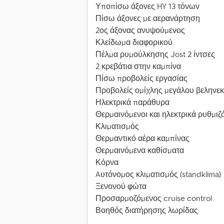
Υποπίσω άξονες HY 13 τόνων
Πίσω άξονες με αερανάρτηση
2ος άξονας ανυψούμενος
Κλείδωμα διαφορικού
Πέλμα ρυμούλκησης Jost 2 ίντσες
2 κρεβάτια στην καμπίνα
Πίσω προβολείς εργασίας
Προβολείς ομίχλης μεγάλου βεληνε
Ηλεκτρικά παράθυρα
Θερμαινόμενοι και ηλεκτρικά ρυθμιζ
Κλιματισμός
Θερμαντικό αέρα καμπίνας
Θερμαινόμενα καθίσματα
Κόρνα
Aυτόνομος κλιματισμός (standklima)
Ξενονού φώτα
Προσαρμοζόμενος cruise control
Βοηθός διατήρησης λωρίδας