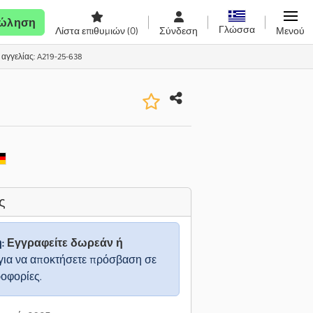
ώληση
Γλώσσα
Λίστα επιθυμιών
(0)
Σύνδεση
Μενού
αγγελίας: A219-25-638
ς
η:
Εγγραφείτε δωρεάν ή
για να αποκτήσετε πρόσβαση σε
ροφορίες.