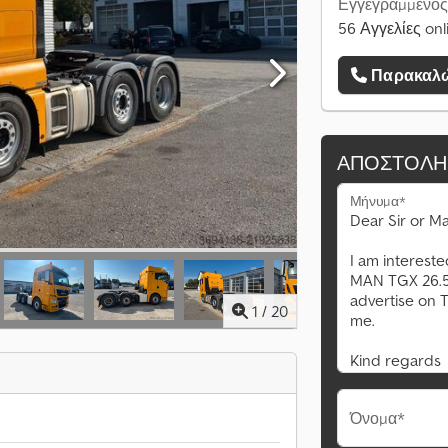
Εγγεγραμμένος
56 Αγγελίες onl
Παρακαλώ
ΑΠΟΣΤΟΛΉ
Μήνυμα*
1
/
20
Όνομα*