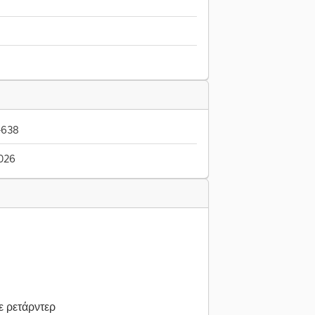
-638
2026
ε ρετάρντερ