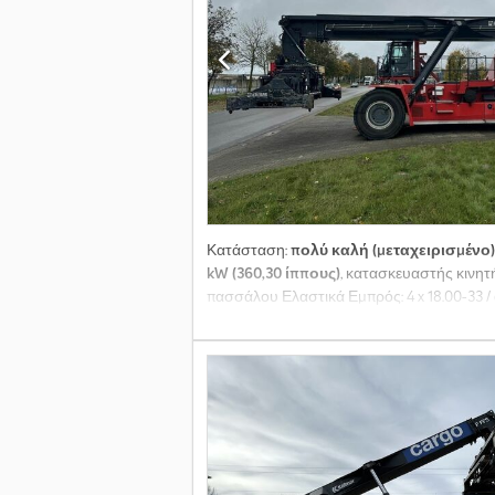
Κατάσταση:
πολύ καλή (μεταχειρισμένο)
kW (360,30 ίππους)
, κατασκευαστής κινη
πασσάλου Ελαστικά Εμπρός: 4 x 18.00-33 / 
καινούργιο. Πίσω προβολείς εργασίας, εμ
Κιβώτιο: 5 ταχύτητες Βάρη Chedpout Ruisf
Κατάσταση Τεχνική κατάσταση: πολύ καλή
πίσω ελαστικών: 40 - 60% Ελαστικά εμπρός