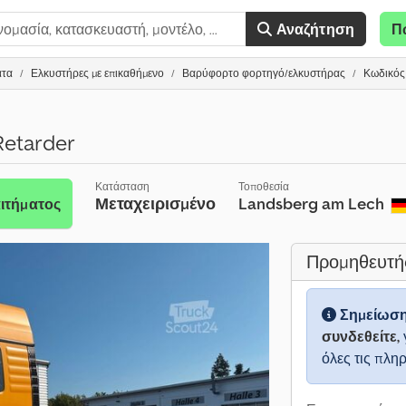
Αναζήτηση
Π
ατα
Ελκυστήρες με επικαθήμενο
Βαρύφορτο φορτηγό/ελκυστήρας
Κωδικός 
Retarder
Κατάσταση
Τοποθεσία
Μεταχειρισμένο
Landsberg am Lech
ιτήματος
Προμηθευτή
Σημείωσ
συνδεθείτε,
όλες τις πλη