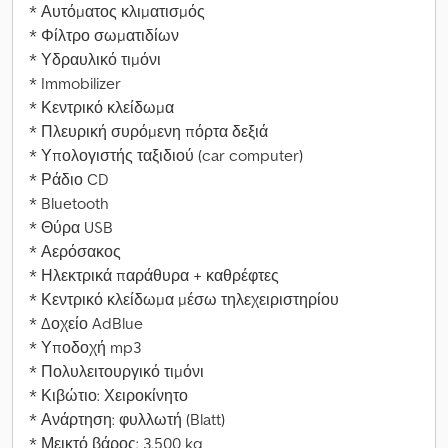
* Αυτόματος κλιματισμός
* Φίλτρο σωματιδίων
* Υδραυλικό τιμόνι
* Immobilizer
* Κεντρικό κλείδωμα
* Πλευρική συρόμενη πόρτα δεξιά
* Υπολογιστής ταξιδιού (car computer)
* Ράδιο CD
* Bluetooth
* Θύρα USB
* Αερόσακος
* Ηλεκτρικά παράθυρα + καθρέφτες
* Κεντρικό κλείδωμα μέσω τηλεχειριστηρίου
* Δοχείο AdBlue
* Υποδοχή mp3
* Πολυλειτουργικό τιμόνι
* Κιβώτιο: Χειροκίνητο
* Ανάρτηση: φυλλωτή (Blatt)
* Μεικτό βάρος: 3.500 kg