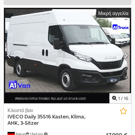
Μικρή αγγελία
1
/
16
Κλειστό βαν
IVECO
Daily 35S16 Kasten, Klima,
AHK, 3-Sitzer
17.990 €
Bakum
1.845 km