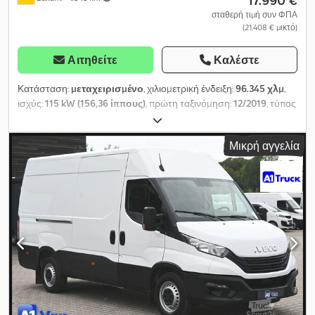
σταθερή τιμή συν ΦΠΑ
(21.408 € μικτό)
Αιτηθείτε
Καλέστε
Κατάσταση:
μεταχειρισμένο
, χιλιομετρική ένδειξη:
96.345 χλμ
,
ισχύς:
115 kW (156,36 ίππους)
, πρώτη ταξινόμηση:
12/2019
, τύπος
καυσίμου:
ντίζελ
, κενό βάρος:
2.271 κιλ
, μέγιστο βάρος
φόρτωσης:
1.229 κιλ
, συνολικό βάρος:
3.500 κιλ
, μέγεθος
Μικρή αγγελία
ελαστικού:
225/65 16C
, κατάσταση ελαστικών:
80 ποσοστό
,
διάταξη αξόνων:
4x2
, μεταξόνιο:
3.550 χιλ.
, χρώμα:
λευκό
,
καμπίνα οδηγού:
ημερήσια καμπίνα
, τύπος μετάδοσης:
μηχανικός
, κατηγορία εκπομπών:
Euro 6
, ανάρτηση:
ατσάλι
,
συνολικό μήκος:
3.520 χιλ.
, όγκος χώρου φόρτωσης:
11 m³
, μήκος
χώρου φόρτωσης:
3.520 χιλ.
, πλάτος χώρου φόρτωσης:
1.770
χιλ.
, ύψος χώρου φόρτωσης:
1.898 χιλ.
, Έτος κατασκευής:
2019
,
ώρες λειτουργίας:
96.345 h
, διάσταση εμπρόσθιου ελαστικού:
225/65 16C
, μέγεθος πίσω ελαστικού:
225/65 16C
, Εξοπλισμός:
ABS, αερόσακος, εγγραφή φορτηγού, ηλεκτρονικό
πρόγραμμα ευστάθειας (ESP), κεντρικό κλείδωμα,
κλιματισμός, συρόμενη πόρτα, σύστημα ακινητοποίησης,