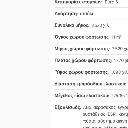
Κατηγορία εκπομπών:
Euro 6
Ανάρτηση:
ατσάλι
Συνολικό μήκος:
3.520 χιλ.
Όγκος χώρου φόρτωσης:
11 m³
Μήκος χώρου φόρτωσης:
3.520 χι
Πλάτος χώρου φόρτωσης:
1.770 χι
Ύψος χώρου φόρτωσης:
1.898 χιλ
Διάσταση εμπρόσθιου ελαστικού:
Μέγεθος πίσω ελαστικού:
225/65 
Εξοπλισμός:
ABS, αερόσακος, εγγρ
ευστάθειας (ESP), κεν
πόρτα, σύστημα ακινη
οχήματος, φίλτρο αιθ