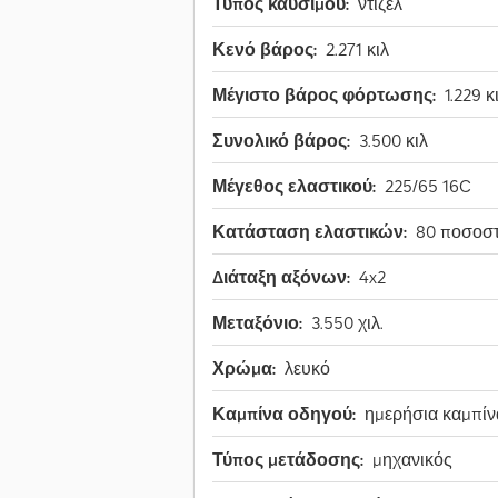
Τύπος καυσίμου:
ντίζελ
Κενό βάρος:
2.271 κιλ
Μέγιστο βάρος φόρτωσης:
1.229 κ
Συνολικό βάρος:
3.500 κιλ
Μέγεθος ελαστικού:
225/65 16C
Κατάσταση ελαστικών:
80 ποσοσ
Διάταξη αξόνων:
4x2
Μεταξόνιο:
3.550 χιλ.
Χρώμα:
λευκό
Καμπίνα οδηγού:
ημερήσια καμπίν
Τύπος μετάδοσης:
μηχανικός