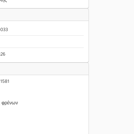
-033
026
11581
ς φρένων