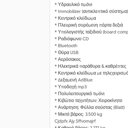
* Υδραυλικό τιμόνι
* Immobilizer (αντικλεπτικό σύστημα)
* Κεντρικό κλείδωμα
* Πλευρική συρόμενη πόρτα δεξιά
* Υπολογιστής ταξιδιού (board comp
* Ραδιόφωνο CD
* Bluetooth
* Θύρα USB
* Αερόσακος
* Ηλεκτρικά παράθυρα & καθρέπτες
* Κεντρικό κλείδωμα με τηλεχειρισμ
* Δεξαμενή AdBlue
* Υποδοχή mp3
* Πολυλειτουργικό τιμόνι
* Κιβώτιο ταχυτήτων: Χειροκίνητο
* Ανάρτηση: Φύλλα σούστας (Blatt)
* Μικτό βάρος: 3.500 kg
Cjdpfx Ajy Sffvomajrf
* Καθαρό βάρος: 2.271 kg