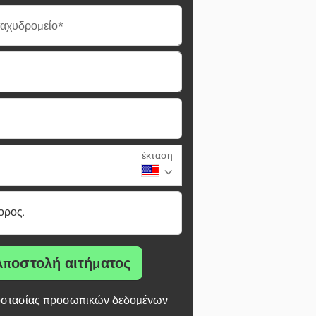
ταχυδρομείο*
έκταση
ορος.
Αποστολή αιτήματος
στασίας προσωπικών δεδομένων