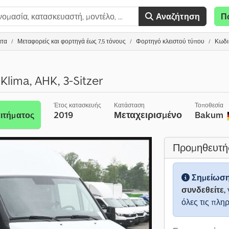
Αναζήτηση
Π
ατα
Μεταφορείς και φορτηγά έως 7,5 τόνους
Φορτηγό κλειστού τύπου
Κωδι
Klima, AHK, 3-Sitzer
Έτος κατασκευής
Κατάσταση
Τοποθεσία
2019
Μεταχειρισμένο
Bakum
ιτήματος
Προμηθευτή
Σημείωσ
συνδεθείτε,
όλες τις πλη