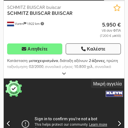
SCHMITZ BUISCAR buiscar
SCHMITZ
BUISCAR BUISCAR
5.950 €
Vuren
1.922 km
VB συν ΦΠΑ
(7.200 € μικτό)
Αιτηθείτε
Καλέστε
Κατάσταση:
μεταχειρισμένο
, διάταξη αξόνων:
2 άξονες
, πρώτη
ταξινόμηση:
02/2000
, συνολικό μήκος:
10.800 χιλ.
, συνολικό
πλάτος:
2.900 χιλ.
, συνολικό ύψος:
1.500 χιλ.
, ανάρτηση:
ατσάλι
,
μέγεθος ελαστικού:
385/65R22,5
, χρώμα:
άλλο
, Έτος
Μικρή αγγελία
κατασκευής:
2000
, Number of axles: 2, twin tires, chassis type: full
chassis, chassis material: steel, kingpin size: 2 inch, body year of
manufacture: 2000, body material: steel, axle type: BPW = Further
information = General Information Cab: Day Registration number:
KLEYN1 Drivetrain Fuel type: Diesel Transmission Transmission:
Manual transmission Axle configuration Tire size: 385/65R22.5
Brakes: Drum brakes Suspension: Leaf suspension Axle 1: Twin
tires; left inner tire tread: 5 mm; left outer tire tread: 7 mm; right